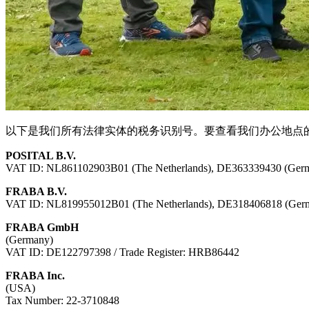
以下是我们所有法律实体的税务识别号。要查看我们办公地点
POSITAL B.V.
VAT ID: NL861102903B01 (The Netherlands), DE363339430 (German
FRABA B.V.
VAT ID: NL819955012B01 (The Netherlands), DE318406818 (German
FRABA GmbH
(Germany)
VAT ID: DE122797398 / Trade Register: HRB86442
FRABA Inc.
(USA)
Tax Number: 22-3710848