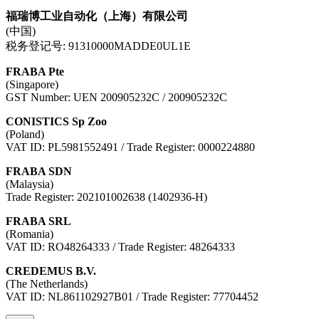
福瑞博工业自动化（上海）有限公司
(中国)
税务登记号: 91310000MADDE0UL1E
FRABA Pte
(Singapore)
GST Number: UEN 200905232C / 200905232C
CONISTICS Sp Zoo
(Poland)
VAT ID: PL5981552491 / Trade Register: 0000224880
FRABA SDN
(Malaysia)
Trade Register: 202101002638 (1402936-H)
FRABA SRL
(Romania)
VAT ID: RO48264333 / Trade Register: 48264333
CREDEMUS B.V.
(The Netherlands)
VAT ID: NL861102927B01 / Trade Register: 77704452