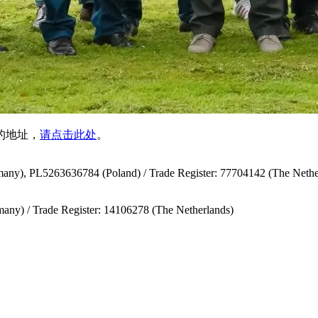
的地址，
请点击此处
。
y), PL5263636784 (Poland) / Trade Register: 77704142 (The Nethe
y) / Trade Register: 14106278 (The Netherlands)