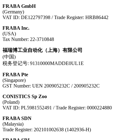
FRABA GmbH
(Germany)
VAT ID: DE122797398 / Trade Register: HRB86442
FRABA Inc.
(USA)
Tax Number: 22-3710848
福瑞博工业自动化（上海）有限公司
(中国)
税务登记号: 91310000MADDE0UL1E
FRABA Pte
(Singapore)
GST Number: UEN 200905232C / 200905232C
CONISTICS Sp Zoo
(Poland)
VAT ID: PL5981552491 / Trade Register: 0000224880
FRABA SDN
(Malaysia)
Trade Register: 202101002638 (1402936-H)