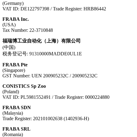
(Germany)
VAT ID: DE122797398 / Trade Register: HRB86442
FRABA Inc.
(USA)
Tax Number: 22-3710848
福瑞博工业自动化（上海）有限公司
(中国)
税务登记号: 91310000MADDE0UL1E
FRABA Pte
(Singapore)
GST Number: UEN 200905232C / 200905232C
CONISTICS Sp Zoo
(Poland)
VAT ID: PL5981552491 / Trade Register: 0000224880
FRABA SDN
(Malaysia)
Trade Register: 202101002638 (1402936-H)
FRABA SRL
(Romania)