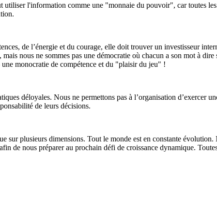
 utiliser l'information comme une "monnaie du pouvoir", car toutes les 
tion.
ences, de l’énergie et du courage, elle doit trouver un investisseur int
lle, mais nous ne sommes pas une démocratie où chacun a son mot à dire 
 – une monocratie de compétence et du "plaisir du jeu" !
atiques déloyales. Nous ne permettons pas à l’organisation d’exercer u
ponsabilité de leurs décisions.
sur plusieurs dimensions. Tout le monde est en constante évolution. No
on afin de nous préparer au prochain défi de croissance dynamique. Toute